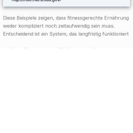
Diese Beispiele zeigen, dass fitnessgerechte Ernährung
weder kompliziert noch zeitaufwendig sein muss.
Entscheidend ist ein System, das langfristig funktioniert
Fazit: Ernährung als langfristige Strategie verstehen
Ernährung für fitnessbewusste Menschen ist kein
kurzfristiges Projekt, sondern ein kontinuierlicher
Prozess. Wer bereit ist, Grundlagen zu verstehen,
Zusammenhänge zu erkennen und Verantwortung für
den eigenen Körper zu übernehmen, schafft die Basis
für messbare Ergebnisse – unabhängig von
Trainingsziel oder Leistungsniveau.
Im
Ernährungs-Magazin bauen wir genau
Cash4Fitness
auf diesem Fundament auf. Die folgenden Artikel